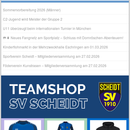
Sommervorbereitung 2026 (Männer)
C2-Jugend wird Meister der Gruppe 2
U11 überzeugt beim internationalen Turnier in München
🥅🌲 Neues Fangnetz am Sportplatz – Schluss mit Dornröschen‑Abenteuern!
Kinderflohmarkt in der Mehrzweckhalle Eschringen am 01.03.2026
Sportverein Scheidt – Mitgliederversammlung am 27.02.2026
Föderverein Kunstrasen – Mitgliederversammlung am 27.02.2026