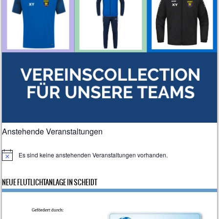
Anstehende Veranstaltungen
Es sind keine anstehenden Veranstaltungen vorhanden.
H
i
n
NEUE FLUTLICHTANLAGE IN SCHEIDT
w
e
i
s