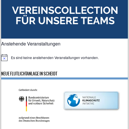
Anstehende Veranstaltungen
Es sind keine anstehenden Veranstaltungen vorhanden.
H
i
n
NEUE FLUTLICHTANLAGE IN SCHEIDT
w
e
i
s