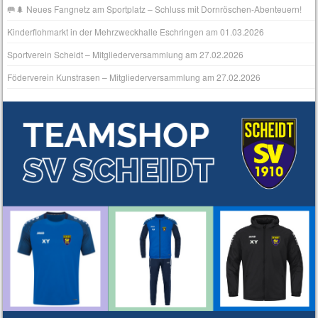
🥅🌲 Neues Fangnetz am Sportplatz – Schluss mit Dornröschen‑Abenteuern!
Kinderflohmarkt in der Mehrzweckhalle Eschringen am 01.03.2026
Sportverein Scheidt – Mitgliederversammlung am 27.02.2026
Föderverein Kunstrasen – Mitgliederversammlung am 27.02.2026