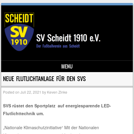
MENU
Skip to content
NEUE FLUTLICHTANLAGE FÜR DEN SVS
Posted on
Juli 22, 2021
by
Keven Zinke
SVS rüstet den Sportplatz auf energiesparende LED-
Flutlichttechnik um.
„Nationale Klimaschutzinitiative“ Mit der Nationalen