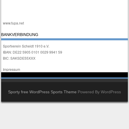
www.fupa.net
BANKVERBINDUNG
Sportverein Scheidt 1910 e.V.
IBAN: DE22 5905 0101 0029 9941 59
BIC: SAKSDE55XXX
Impressum
Sporty free WordPress Sports Theme
Powered By WordPress