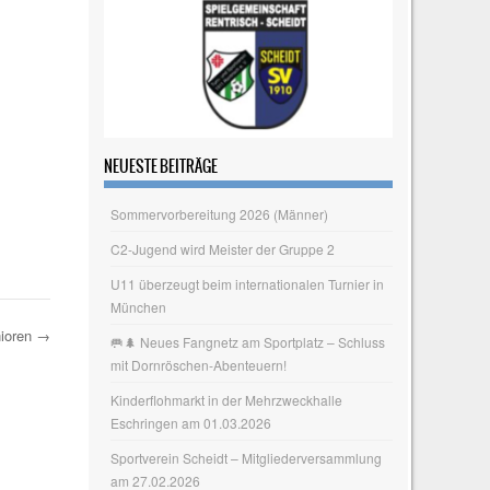
NEUESTE BEITRÄGE
Sommervorbereitung 2026 (Männer)
C2-Jugend wird Meister der Gruppe 2
U11 überzeugt beim internationalen Turnier in
München
ioren
→
🥅🌲 Neues Fangnetz am Sportplatz – Schluss
mit Dornröschen‑Abenteuern!
Kinderflohmarkt in der Mehrzweckhalle
Eschringen am 01.03.2026
Sportverein Scheidt – Mitgliederversammlung
am 27.02.2026