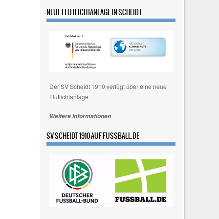
n
w
NEUE FLUTLICHTANLAGE IN SCHEIDT
e
i
s
Der SV Scheidt 1910 verfügt über eine neue
Flutlichtanlage.
Weitere Informationen
SV SCHEIDT 1910 AUF FUSSBALL.DE