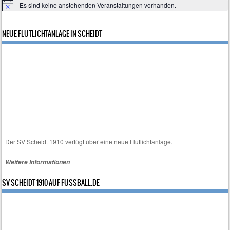
n
Es sind keine anstehenden Veranstaltungen vorhanden.
H
i
n
,
NEUE FLUTLICHTANLAGE IN SCHEIDT
w
e
i
N
s
a
v
i
Der SV Scheidt 1910 verfügt über eine neue Flutlichtanlage.
Weitere Informationen
g
SV SCHEIDT 1910 AUF FUSSBALL.DE
a
t