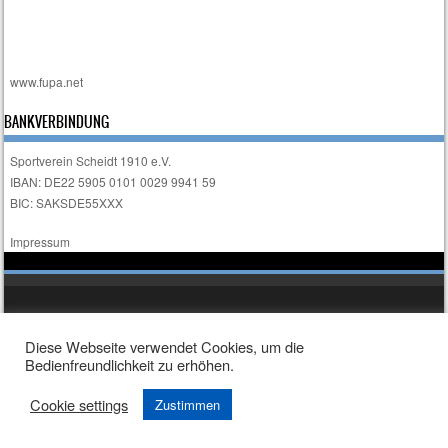
www.fupa.net
BANKVERBINDUNG
Sportverein Scheidt 1910 e.V.
IBAN: DE22 5905 0101 0029 9941 59
BIC: SAKSDE55XXX
Impressum
Sporty free WordPress Sports Theme
Powered By WordPress
Diese Webseite verwendet Cookies, um die
Bedienfreundlichkeit zu erhöhen.
Cookie settings
Zustimmen