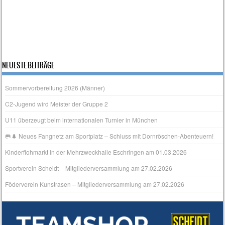
n
t
S
e
u
n
NEUESTE BEITRÄGE
c
-
Sommervorbereitung 2026 (Männer)
N
h
C2-Jugend wird Meister der Gruppe 2
a
U11 überzeugt beim internationalen Turnier in München
e
🥅🌲 Neues Fangnetz am Sportplatz – Schluss mit Dornröschen‑Abenteuern!
v
Kinderflohmarkt in der Mehrzweckhalle Eschringen am 01.03.2026
u
i
Sportverein Scheidt – Mitgliederversammlung am 27.02.2026
g
n
Föderverein Kunstrasen – Mitgliederversammlung am 27.02.2026
a
d
t