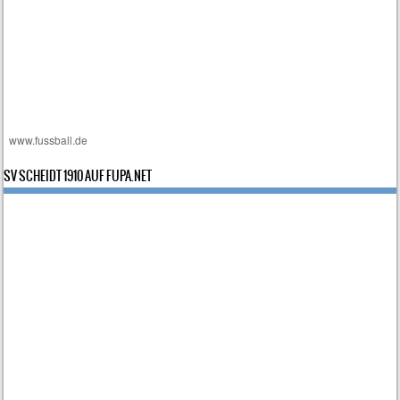
i
o
n
www.fussball.de
SV SCHEIDT 1910 AUF FUPA.NET