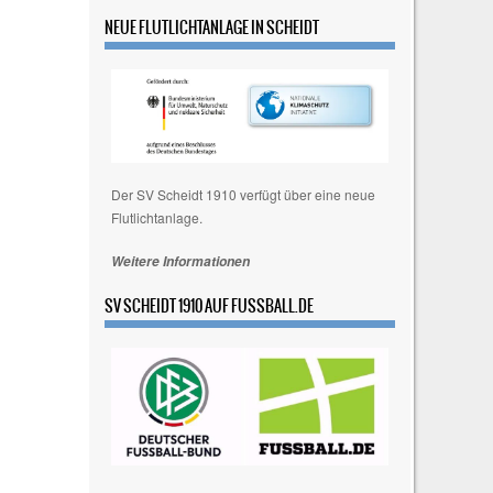
n
w
NEUE FLUTLICHTANLAGE IN SCHEIDT
e
i
s
Der SV Scheidt 1910 verfügt über eine neue
Flutlichtanlage.
Weitere Informationen
SV SCHEIDT 1910 AUF FUSSBALL.DE