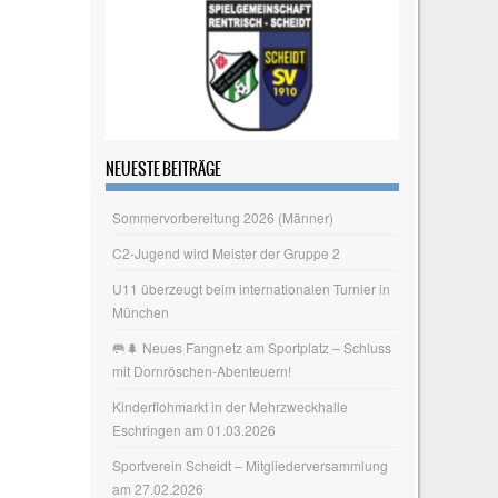
NEUESTE BEITRÄGE
Sommervorbereitung 2026 (Männer)
C2-Jugend wird Meister der Gruppe 2
U11 überzeugt beim internationalen Turnier in
München
🥅🌲 Neues Fangnetz am Sportplatz – Schluss
mit Dornröschen‑Abenteuern!
Kinderflohmarkt in der Mehrzweckhalle
Eschringen am 01.03.2026
Sportverein Scheidt – Mitgliederversammlung
am 27.02.2026