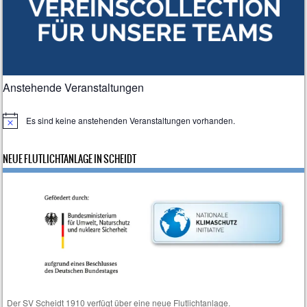
Anstehende Veranstaltungen
Es sind keine anstehenden Veranstaltungen vorhanden.
H
i
n
NEUE FLUTLICHTANLAGE IN SCHEIDT
w
e
i
s
Der SV Scheidt 1910 verfügt über eine neue Flutlichtanlage.