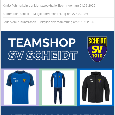
Kinderflohmarkt in der Mehrzweckhalle Eschringen am 01.03.2026
Sportverein Scheidt – Mitgliederversammlung am 27.02.2026
Föderverein Kunstrasen – Mitgliederversammlung am 27.02.2026