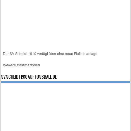
i
s
Der SV Scheidt 1910 verfügt über eine neue Flutlichtanlage.
Weitere Informationen
SV SCHEIDT 1910 AUF FUSSBALL.DE