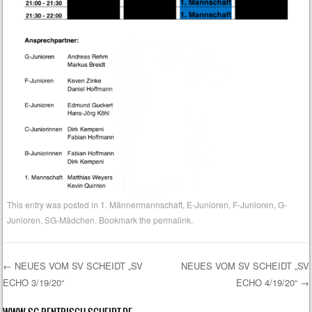
This entry was posted in
1. Männermannschaft
,
E-Junioren
,
F-Junioren
,
G-
Junioren
,
SG-Mädchen
. Bookmark the
permalink
.
←
NEUES VOM SV SCHEIDT „SV
NEUES VOM SV SCHEIDT „SV
ECHO 3/19/20“
ECHO 4/19/20“
→
Post navigation