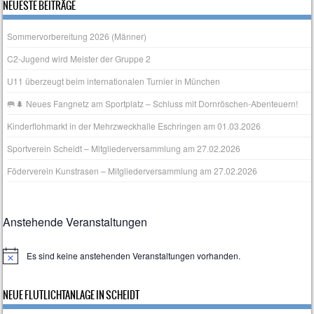
NEUESTE BEITRÄGE
Sommervorbereitung 2026 (Männer)
C2-Jugend wird Meister der Gruppe 2
U11 überzeugt beim internationalen Turnier in München
🥅🌲 Neues Fangnetz am Sportplatz – Schluss mit Dornröschen‑Abenteuern!
Kinderflohmarkt in der Mehrzweckhalle Eschringen am 01.03.2026
Sportverein Scheidt – Mitgliederversammlung am 27.02.2026
Föderverein Kunstrasen – Mitgliederversammlung am 27.02.2026
Anstehende Veranstaltungen
Es sind keine anstehenden Veranstaltungen vorhanden.
H
i
n
NEUE FLUTLICHTANLAGE IN SCHEIDT
w
e